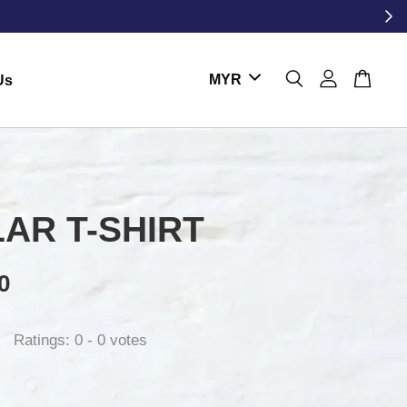
Us
AR T-SHIRT
0
Ratings:
0
-
0
votes