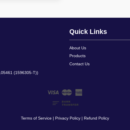
Quick Links
About Us
Products
Contact Us
105461 (1596305-T))
Visa
Master
American
Express
Terms of Service
|
Privacy Policy
|
Refund Policy